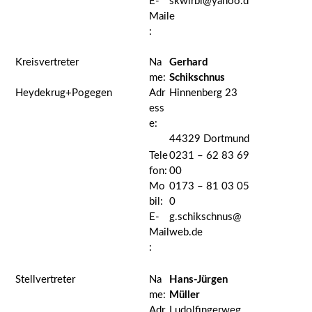
E-
skwirbl@yahoo.d
Mail
e
:
Kreisvertreter
Na
Gerhard
me:
Schikschnus
Heydekrug+Pogegen
Adr
Hinnenberg 23
ess
e:
44329 Dortmund
Tele
0231 – 62 83 69
fon:
00
Mo
0173 – 81 03 05
bil:
0
E-
g.schikschnus@
Mail
web.de
:
Stellvertreter
Na
Hans-Jürgen
me:
Müller
Adr
Ludolfingerweg