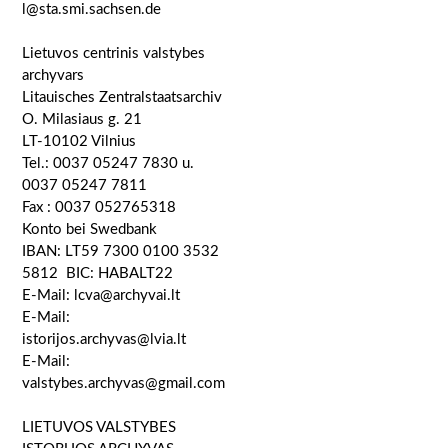
l@sta.smi.sachsen.de
Lietuvos centrinis valstybes
archyvars
Litauisches Zentralstaatsarchiv
O. Milasiaus g. 21
LT-10102 Vilnius
Tel.: 0037 05247 7830 u.
0037 05247 7811
Fax : 0037 052765318
Konto bei Swedbank
IBAN: LT59 7300 0100 3532
5812 BIC: HABALT22
E-Mail: lcva@archyvai.lt
E-Mail:
istorijos.archyvas@lvia.lt
E-Mail:
valstybes.archyvas@gmail.com
LIETUVOS VALSTYBES