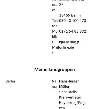
ess
27
e:
13465 Berlin
Tele
030 40 100 473
fon:
Mo
0171 54 83 892
bil:
E-
hjm.berlin@t-
Mail
online.de
:
Memellandgruppen
Berlin
Na
Hans-Jürgen
me:
Müller
siehe stellv.
Kreisvertreter
Heydekrug/Poge
gen