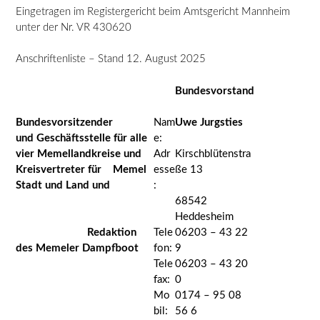
Eingetragen im Registergericht beim Amtsgericht Mannheim
unter der Nr. VR 430620
Anschriftenliste – Stand 12. August 2025
Bundesvorstand
Bundesvorsitzender
Nam
Uwe Jurgsties
und Geschäftsstelle für alle
e:
vier Memellandkreise und
Adr
Kirschblütenstra
Kreisvertreter für Memel
esse
ße 13
Stadt und Land und
:
68542
Heddesheim
Redaktion
Tele
06203 – 43 22
des Memeler Dampfboot
fon:
9
Tele
06203 – 43 20
fax:
0
Mo
0174 – 95 08
bil:
56 6