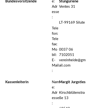
Bundesvorsitzende
e:
Stunguriene
Adr
Ventes 31
esse
:
LT-99169 Silute
Tele
fon:
Tele
fax:
Mo
0037 06
bil:
7102051
E-
vereinheide@gm
Mail
ail.com
:
Kassenleiterin
Nam
Margit Jurgsties
e:
Adr
Kirschblütenstra
esse
ße 13
: