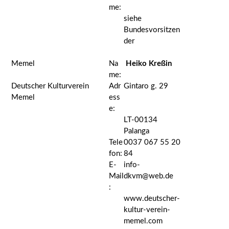
me:
siehe
Bundesvorsitzen
der
Memel
Na
Heiko Kreßin
me:
Deutscher Kulturverein
Adr
Gintaro g. 29
Memel
ess
e:
LT-00134
Palanga
Tele
0037 067 55 20
fon:
84
E-
info-
Mail
dkvm@web.de
:
www.deutscher-
kultur-verein-
memel.com