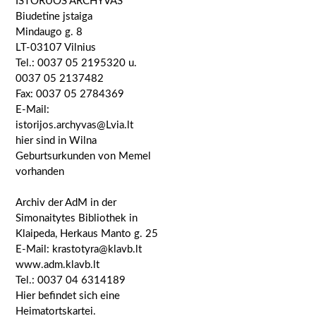
ISTORUOS ARCHYVAS
Biudetine jstaiga
Mindaugo g. 8
LT-03107 Vilnius
Tel.: 0037 05 2195320 u.
0037 05 2137482
Fax: 0037 05 2784369
E-Mail:
istorijos.archyvas@Lvia.lt
hier sind in Wilna
Geburtsurkunden von Memel
vorhanden
Archiv der AdM in der
Simonaitytes Bibliothek in
Klaipeda, Herkaus Manto g. 25
E-Mail: krastotyra@klavb.lt
www.adm.klavb.lt
Tel.: 0037 04 6314189
Hier befindet sich eine
Heimatortskartei.