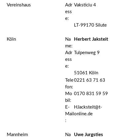
Vereinshaus
Adr
Vaksticiu 4
ess
e:
LT-99170 Silute
Köln
Na
Herbert Jaksteit
me:
Adr
Tulpenweg 9
ess
e:
51061 Köln
Tele
0221 63 71 63
fon:
Mo
0170 831 59 59
bil:
E-
HJacksteit@t-
Mail
online.de
:
Mannheim
Na
Uwe Jurgsties