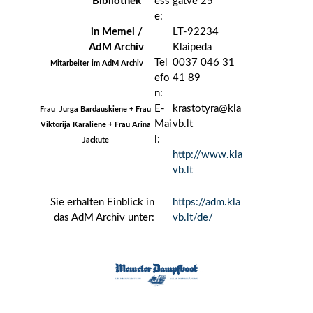
Bibliothek
ess
gatve 25
e:
in Memel /
LT-92234
AdM Archiv
Klaipeda
Tel
0037 046 31
Mitarbeiter im AdM Archiv
efo
41 89
n:
E-
krastotyra@kla
Frau Jurga Bardauskiene + Frau
Mai
vb.lt
Viktorija Karaliene + Frau Arina
l:
Jackute
http://www.kla
vb.lt
Sie erhalten Einblick in
https://adm.kla
das AdM Archiv unter:
vb.lt/de/