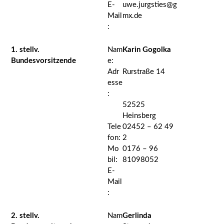
E-
uwe.jurgsties@g
Mail
mx.de
:
1. stellv.
Nam
Karin Gogolka
Bundesvorsitzende
e:
Adr
Rurstraße 14
esse
:
52525
Heinsberg
Tele
02452 – 62 49
fon:
2
Mo
0176 – 96
bil:
81098052
E-
Mail
:
2. stellv.
Nam
Gerlinda