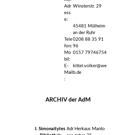
Adr
Winsterstr. 29
ess
e:
45481 Mülheim
an der Ruhr
Tele
0208 88 35 91
fon:
96
Mo
0157 79746754
bil:
E-
kittel.volker@we
Mail
b.de
:
ARCHIV der AdM
I. Simonaitytes
Adr
Herkaus Manto