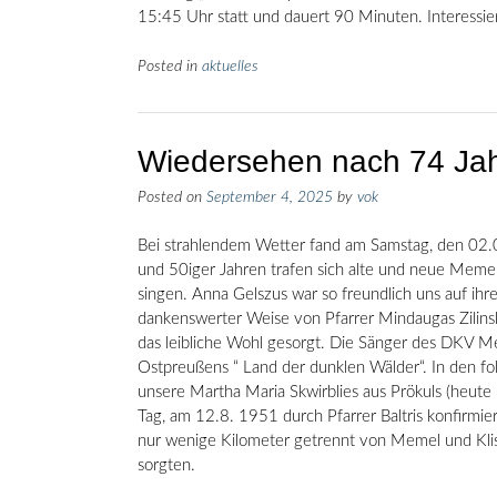
15:45 Uhr statt und dauert 90 Minuten. Interessie
Posted in
aktuelles
Wiedersehen nach 74 Ja
Posted on
September 4, 2025
by
vok
Bei strahlendem Wetter fand am Samstag, den 02.0
und 50iger Jahren trafen sich alte und neue Meme
singen. Anna Gelszus war so freundlich uns auf i
dankenswerter Weise von Pfarrer Mindaugas Zilins
das leibliche Wohl gesorgt. Die Sänger des DKV M
Ostpreußens “ Land der dunklen Wälder“. In den fo
unsere Martha Maria Skwirblies aus Prökuls (heu
Tag, am 12.8. 1951 durch Pfarrer Baltris konfirmie
nur wenige Kilometer getrennt von Memel und Klisc
sorgten.