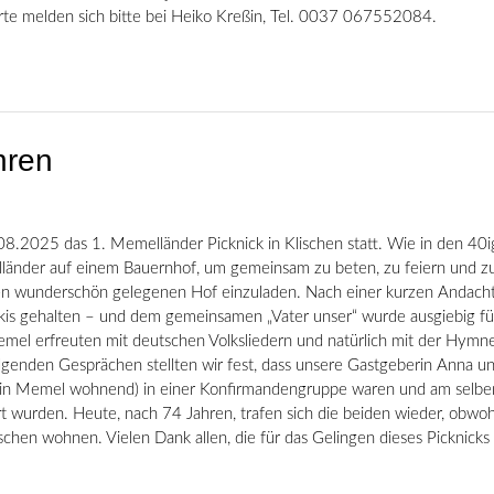
rte melden sich bitte bei Heiko Kreßin, Tel. 0037 067552084.
hren
8.2025 das 1. Memelländer Picknick in Klischen statt. Wie in den 40i
lländer auf einem Bauernhof, um gemeinsam zu beten, zu feiern und z
hren wunderschön gelegenen Hof einzuladen. Nach einer kurzen Andach
kis gehalten – und dem gemeinsamen „Vater unser“ wurde ausgiebig fü
emel erfreuten mit deutschen Volksliedern und natürlich mit der Hymn
lgenden Gesprächen stellten wir fest, dass unsere Gastgeberin Anna u
te in Memel wohnend) in einer Konfirmandengruppe waren und am selbe
rt wurden. Heute, nach 74 Jahren, trafen sich die beiden wieder, obwoh
hen wohnen. Vielen Dank allen, die für das Gelingen dieses Picknicks