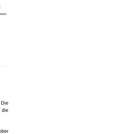
r
hnus
 Die
 die
ober