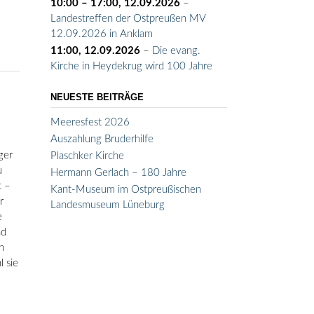
10:00
–
17:00
,
12.09.2026
–
Landestreffen der Ostpreußen MV
12.09.2026 in Anklam
11:00,
12.09.2026
–
Die evang.
Kirche in Heydekrug wird 100 Jahre
NEUESTE BEITRÄGE
Meeresfest 2026
Auszahlung Bruderhilfe
ger
Plaschker Kirche
u
Hermann Gerlach – 180 Jahre
t –
Kant-Museum im Ostpreußischen
r
Landesmuseum Lüneburg
e
nd
n
l sie