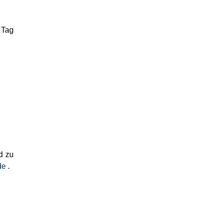
 Tag
d zu
de
.
.