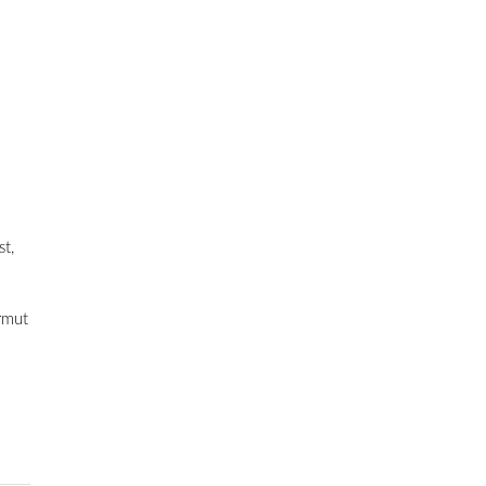
st,
rmut