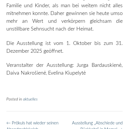
Familie und Kinder, als man bei weitem nicht alles
mitnehmen konnte. Daher gewinnen sie heute umso
mehr an Wert und verkörpern gleichsam die
unstillbare Sehnsucht nach der Heimat.
Die Ausstellung ist vom 1. Oktober bis zum 31.
Dezember 2025 ge
öffnet.
Veranstalter der Ausstellung: Jurga Bardauskienė,
Daiva Nakrošienė
Evelina Kiupelytė
,
Posted in
aktuelles
Post
←
Prökuls hat wieder seinen
Ausstellung „Abschiede und