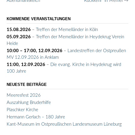
navigation
Abendmahlskelch
Rückkehr“ in Memel
→
KOMMENDE VERANSTALTUNGEN
15.08.2026
–
Treffen der Memelländer in Köln
05.09.2026
–
Treffen der Memelländer in Heydekrug Verein
Heide
10:00
–
17:00
,
12.09.2026
–
Landestreffen der Ostpreußen
MV 12.09.2026 in Anklam
11:00,
12.09.2026
–
Die evang. Kirche in Heydekrug wird
100 Jahre
NEUESTE BEITRÄGE
Meeresfest 2026
Auszahlung Bruderhilfe
Plaschker Kirche
Hermann Gerlach – 180 Jahre
Kant-Museum im Ostpreußischen Landesmuseum Lüneburg