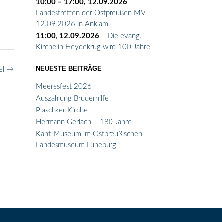
10:00
–
17:00
,
12.09.2026
–
Landestreffen der Ostpreußen MV
12.09.2026 in Anklam
11:00,
12.09.2026
–
Die evang.
Kirche in Heydekrug wird 100 Jahre
NEUESTE BEITRÄGE
el
→
Meeresfest 2026
Auszahlung Bruderhilfe
Plaschker Kirche
Hermann Gerlach – 180 Jahre
Kant-Museum im Ostpreußischen
Landesmuseum Lüneburg