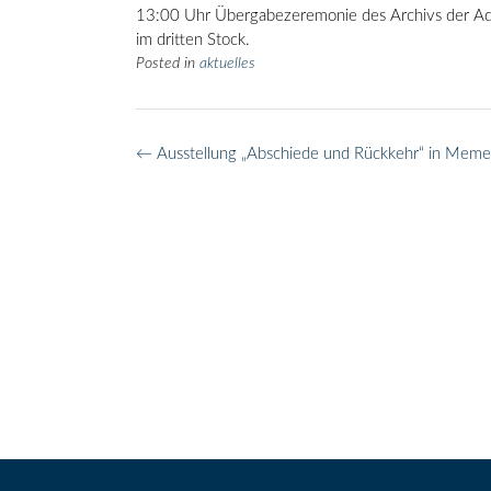
13:00 Uhr Übergabezeremonie des Archivs der Ad
im dritten Stock.
Posted in
aktuelles
Post
←
Ausstellung „Abschiede und Rückkehr“ in Meme
navigation